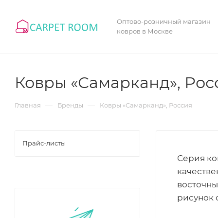
Оптово-розничный магазин
ковров в Москве
Ковры «Самарканд», Рос
—
—
Главная
Бренды
Ковры «Самарканд», Россия
Прайс-листы
Серия ко
качестве
восточны
рисунок 