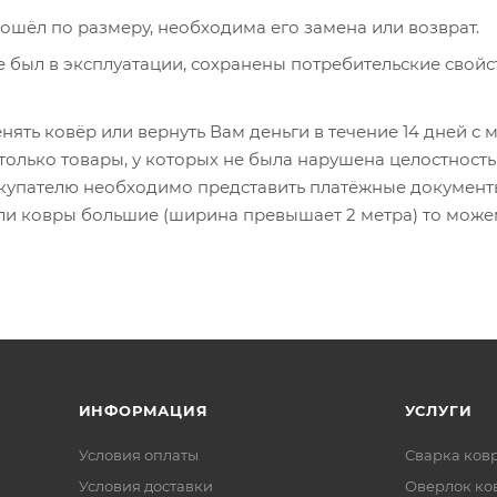
ошёл по размеру, необходима его замена или возврат.
е был в эксплуатации, сохранены потребительские свойст
нять ковёр или вернуть Вам деньги в течение 14 дней с
олько товары, у которых не была нарушена целостность 
окупателю необходимо представить платёжные документ
сли ковры большие (ширина превышает 2 метра) то можем
ИНФОРМАЦИЯ
УСЛУГИ
Условия оплаты
Сварка ков
Условия доставки
Оверлок ко