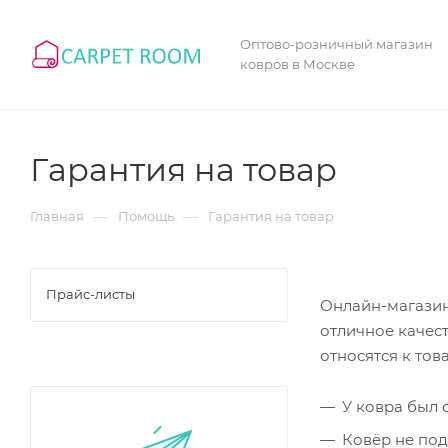
Оптово-розничный магазин
ковров в Москве
Гарантия на товар
—
—
Главная
Помощь
Гарантия на товар
Прайс-листы
Онлайн-магазин
отличное качес
относятся к тов
У ковра был 
Ковёр не под